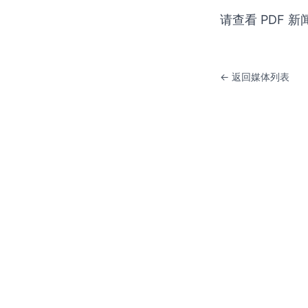
请查看 PDF 
← 返回媒体列表
KWA金杜艺术中心
北京市朝阳区东三环中路1号 环球金融中心东楼201