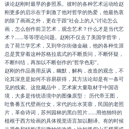
谈论赵刚时最早的参照系。彼时的各种艺术运动给赵
刚更多的启示在于刺激了他对哲学的热爱，他最热衷
的除了画画之外，更在于跟”社会上的人”讨论怎么
画，怎么创作前卫艺术，观念艺术？什么才是当代艺
术？……等等理论问题。赵刚不仅去了美国学哲学，
去了荷兰学艺术，又到华尔街做金融，他的各种生涯
总是贯穿着这种苏格拉底式的不断质问，不断怀疑，
不断纠结，再加以不断创作的“哲学色彩”。
赵刚的作品善用反讽，幽默，解构，改造的观念，不
论其深意是如何不容易获得，其方法论却是有一条可
见的线索。这批藏品中，艺术家大量取材于中国语
境，大多是传统语境中的图像原型： 历代帝王图，
吐鲁番五代壁画仕女，宋代的出水芙蓉，民国的老照
片，革命诗词，苏州园林的黑白照片……用他独特的
植根于西方绘画的具体视觉语言加以翻译。有的时候