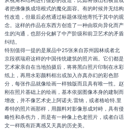
从视角和结构进行微妙的改造：比如将假山石横置或
者把佛像换成培根式的魔化面容。有的时候并无结构
性改造，但最后必然通过标题体现他寄托于其中的观
念。这样的作品在东西方创造了一种由双向异化而产
生的沟通，也部分化解了中产阶级和前卫艺术的矛盾
纠结。
特别值得一提的是展品中25张来自苏州园林或者北
京段祺瑞府这样的中国传统建筑的照片画。它们都是
艺术家亲自在当地拍摄后，将将黑白照片印制在水彩
纸上，再用水彩颜料框出或加入亦真亦幻的彩色部
分，每张作品就像绘画一样独版而且具有唯一性。赵
刚在照片基础上的绘画，基本依据图像本身的建制而
增改，并不像艺术史上阿诺夫.雷纳，或者格哈特.里
希特的照片画那样，用颜料对影像形成对峙，具有侵
略性和杀伤力，而是有一种像上色老照片，或者白话
文一样既有距离感又天真的历史美。