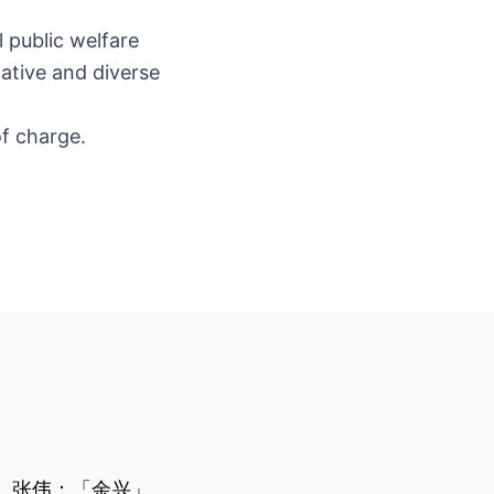
l public welfare
native and diverse
of charge.
张伟：「余兴」