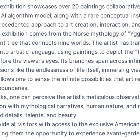
e exhibition showcases over 20 paintings collaborativ
 AI algorithm model, along with a rare conceptual inst
ecedented approach to art creation, interaction, and 
is exhibition comes from the Norse mythology of “Yggd
ant tree that connects nine worlds. The artist has tr
to artistic language, using paintings to depict the “
efore the viewer’s eyes. Its branches span across infi
ions like the endlessness of life itself, immersing vie
 allows one to sense the infinite possibilities that art
boundaries.
, one can perceive the artist’s meticulous observat
on with mythological narratives, human nature, and na
 details, talents, and beauty.
vide all visitors with access to the exclusive America
fering them the opportunity to experience avant-gard