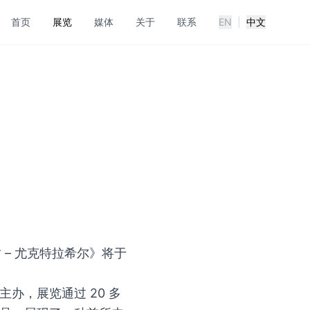
首页
展览
媒体
关于
联系
EN
|
中文
树 – 尤克特拉希尔》将于
办，展览通过 20 多