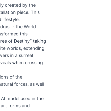
ely created by the
allation piece. This
lifestyle.
rasill- the World
ansformed this
Tree of Destiny” taking
nite worlds, extending
wers in a surreal
 reveals when crossing
ions of the
tural forces, as well
n AI model used in the
e art forms and