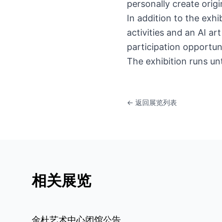
personally create orig
In addition to the exhib
activities and an AI ar
participation opportun
The exhibition runs un
← 返回展览列表
相关展览
金杜艺术中心闭馆公告