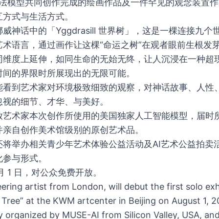
 算法模型共同创作完成的绘画作品及一件罕见的观念装置
互方式与生活方式。
神话中的「Yggdrasill 世界树」，这是一棵连接九
艺术语言，通过画作让这棵“命运之树”在观者眼前生根发
同维度上延伸，如同生命的无始无终，让人沉浸在一种超
时间的界限时所展现出的无限可能。
能看到艺术家对环境极致细致的观察，对神话故事、人性
忽视的细节、才华、与美好。
放艺术家本次创作所使用的美国独家人工智能模型，届时
并亲自创作美术馆级别的原创艺术品。
还将举办相关青少年艺术体验公益活动及AI艺术公益拍卖
化参与形式。
9 月 1 日，对公众免费开放。
ng artist from London, will debut the first solo exhib
d Tree” at the KWM artcenter in Beijing on August 1, 2
ntly organized by MUSE-AI from Silicon Valley, USA, a