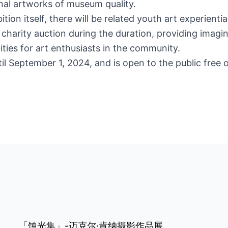
inal artworks of museum quality.
ition itself, there will be related youth art experientia
t charity auction during the duration, providing imagi
ities for art enthusiasts in the community.
til September 1, 2024, and is open to the public free 
「蚀光集」-迈克尔·肯纳摄影作品展