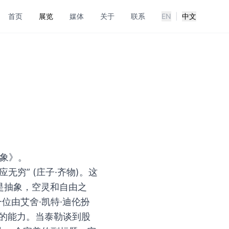
首页
展览
媒体
关于
联系
EN
|
中文
抽象》。
穷” (庄子·齐物)。这
是抽象，空灵和自由之
位由艾舍·凯特·迪伦扮
结构的能力。当泰勒谈到股