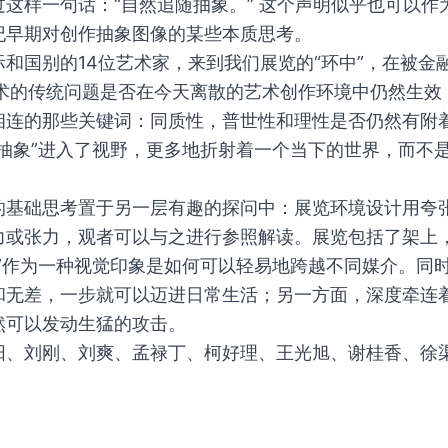
这样一句话：“自然追随抽象。” 这个声明似乎也可以作
纪早期对创作抽象图像的某些本质思考。
和国别的14位艺术家，来到我们展览的“环中”，在被金
艺术的传统问题是否在今天离散的艺术创作环境中仍然生效
相连的那些关键词：同质性，普世性和理性是否仍然有附
“抽象”进入了视野，更多地折射着一个当下的世界，而不
的基础思考置于另一层有趣的探问中：展览环境设计用夸
或张力，观者可以与之进行参照解读。展览包括了架上，
”作为一种视觉印象是如何可以轻易地跨越不同媒介。同时
和无差，一步就可以迈进日常生活；另一方面，深度牵连
然可以发动生猛的攻击。
阳、刘刚、刘爽、孟禄丁、柯好理、王光旭、谢桂香、徐