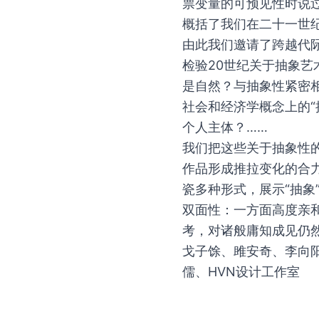
票变量的可预见性时说过
概括了我们在二十一世
由此我们邀请了跨越代际
检验20世纪关于抽象
是自然？与抽象性紧密
社会和经济学概念上的
个人主体？……
我们把这些关于抽象性
作品形成推拉变化的合力
瓷多种形式，展示“抽象
双面性：一方面高度亲
考，对诸般庸知成见仍
戈子馀、雎安奇、李向
儒、HVN设计工作室