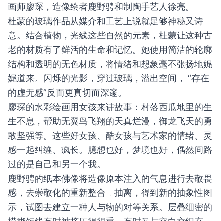
画师廖琛，造像绘者鹿野骋和制陶手艺人徐亮。
杜蒙的玻璃作品从媒介和工艺上说就足够神秘又诗
意。结合植物，光线这些自然的元素，杜蒙让这种古
老的材质有了鲜活的生命和记忆。她使用简洁的轮廓
结构和透明的无色材质，将情绪和想象毫不张扬地娓
娓道来。闪烁的光影，穿过玻璃，溢出空间， “存在
的虚无感”反而更真切而深邃。
廖琛的水彩绘画用女孩来讲故事：村落西瓜地里的生
生不息，帮助无翼鸟飞翔的天真烂漫，御龙飞天的勇
敢坚强等。这些好女孩、酷女孩与艺术家的情绪、灵
感一起纠缠、疯长。臆想也好，梦境也好，偶然间路
过的是自己和另一个我。
鹿野骋的纸本佛像将造像原本注入的气息进行去敬畏
感，去崇敬化的重新整合，抽离，得到新的抽象性图
示，试图去建立一种人与物的对等关系。层叠细密的