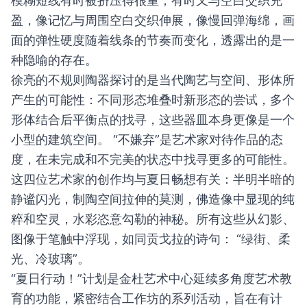
模糊短线有时被挤压得很重，有时又与空白交织充
盈，像记忆与周围空白交织伸展，像慢回弹海绵，画
面的弹性硬度随着线条的节奏而变化，透露出的是一
种隐喻的存在。
徐亮的不规则陶器探讨的是当代陶艺与空间、形体所
产生的可能性：不同形态堆叠时新形态的尝试，多个
形体结合后平衡点的找寻，这些器皿本身更像是一个
小型的建筑空间。 “不嫌弃”是艺术家对待作品的态
度，在未完成和不完美的状态中找寻更多的可能性。
这四位艺术家的创作均与夏日畅想有关：半明半暗的
静谧闪光，制陶空间拉伸的莫测，佛造像中显现的纯
粹和空灵，水彩恣意勾勒的神秘。所有这些从幻影、
图像于笔触中浮现，如同贡戈拉的诗句： “绿街、柔
光、冷玻璃”。
“夏日行动！”计划是金杜艺术中心延续多角度艺术教
育的功能，紧密结合工作坊的系列活动，旨在有计