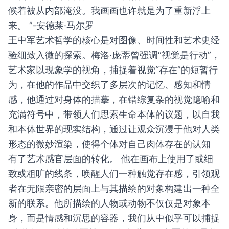
候着被从内部淹没。我画画也许就是为了重新浮上
来。 ”-安德莱·马尔罗
王中军艺术哲学的核心是对图像、时间性和艺术史经
验细致入微的探索。梅洛·庞蒂曾强调“视觉是行动”，
艺术家以现象学的视角，捕捉着视觉“存在”的短暂行
为，在他的作品中交织了多层次的记忆、感知和情
感，他通过对身体的描摹，在错综复杂的视觉隐喻和
充满符号中，带领人们思索生命本体的议题，以自我
和本体世界的现实结构，通过让观众沉浸于他对人类
形态的微妙渲染，使得个体对自己肉体存在的认知
有了艺术感官层面的转化。 他在画布上使用了或细
致或粗旷的线条，唤醒人们一种触觉存在感，引领观
者在无限亲密的层面上与其描绘的对象构建出一种全
新的联系。他所描绘的人物或动物不仅仅是对象本
身，而是情感和沉思的容器，我们从中似乎可以捕捉