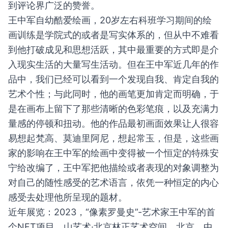
到评论界广泛的赞誉。
王中军自幼酷爱绘画，20岁左右科班学习期间的绘
画训练是学院式的或者是写实体系的，但从中不难看
到他打破成见和思想活跃，其中最重要的方式即是介
入现实生活的大量写生活动。但在王中军近几年的作
品中，我们已经可以看到一个发现自我、肯定自我的
艺术个性；与此同时，他的画笔更加肯定而明确，于
是在画布上留下了那些清晰的色彩笔痕，以及充满力
量感的停顿和扭动。他的作品最初画面效果让人很容
易想起梵高、莫迪里阿尼，想起常玉，但是，这些画
家的影响在王中军的绘画中变得被一个恒定的特殊安
宁给改编了，王中军把他描绘或者表现的对象调整为
对自己的随性感受的艺术语言，依凭一种恒定的内心
感受去处理他所呈现的题材。
近年展览：2023，“像素罗曼史”-艺术家王中军的首
个NFT项目，山艺术·北京林正艺术空间，北京，中